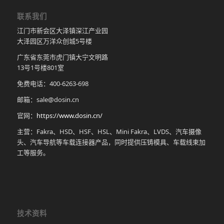
联系我们
江门市新会区大泽镇深江产业园
大泽园区万洋众创城5号楼
广东省东莞市虎门镇大宁文明路
13号1号楼801室
免费电话：400-6263-698
邮箱：sale@dosin.cn
官网：
https://www.dosin.cn/
主营：Fakra、HSD、HSF、HSL、Mini Fakra、LVDS、汽车摄像
头、汽车导航等车载连接器产品，同时提供压铸模具、车载线束加
工等服务。
技术资料