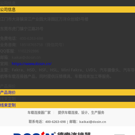
公司信息
公司信息
江门市大泽镇深江产业园大泽园区万洋众创城5号楼
东莞市虎门镇宁江路25号
免费电话
：400-6263-698
业务咨询
：18518765758（微信同号）
QQ客服
：1102292886
邮箱
：kaikai@dosin.cn
官网
：
https://www.dosin.cn/
主营：Fakra、HSD、HSF、HSL、Mini Fakra、LVDS、汽车摄像头、汽车导
航等车载连接器产品，同时提供压铸模具、车载线束加工等服务。
产品询价
产品询价
线束定制
线束定制
车载连接器厂家
提供车载连接、设计、生产服务
联系电话：400-6263-698 | 邮箱：
kaikai@dosin.cn