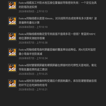
Fakra线缆加工中防水栓压接位置偏前导致密封失效：一个定位治具
的防错改进实例
2026年8月8日 - 上午10:13
Fakra同轴线缆长度差10mm，对天线阵列合成效率有多大影响？波
束偏移的量化计算
2026年8月8日 - 上午10:10
Fakra同轴线缆相稳定型号到底值不值得多花一倍钱？常温到105℃
相位漂移实测给你答案
2026年8月7日 - 上午10:38
Fakra同轴线缆弯曲时屏蔽层编织覆盖率动态降低，用X光实时监控
最小弯曲半径防衰减
2026年8月7日 - 上午10:34
Fakra线材镀锡铜屏蔽和裸铜屏蔽在焊接时的可焊性天差地别，氧化
导致批量拒焊的返工教训
2026年8月6日 - 上午10:25
Fakra线材发泡绝缘材料受潮后介质损耗飙升，库存防潮管理被忽视
的环节正在吃掉你的信号
2026年8月6日 - 上午10:21