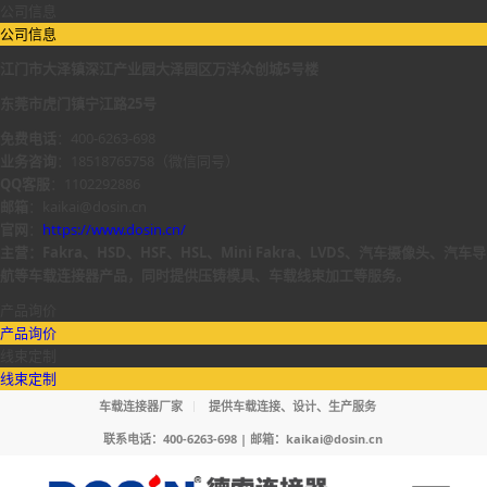
公司信息
公司信息
江门市大泽镇深江产业园大泽园区万洋众创城5号楼
东莞市虎门镇宁江路25号
免费电话
：400-6263-698
业务咨询
：18518765758（微信同号）
QQ客服
：1102292886
邮箱
：kaikai@dosin.cn
官网
：
https://www.dosin.cn/
主营：Fakra、HSD、HSF、HSL、Mini Fakra、LVDS、汽车摄像头、汽车导
航等车载连接器产品，同时提供压铸模具、车载线束加工等服务。
产品询价
产品询价
线束定制
线束定制
车载连接器厂家
提供车载连接、设计、生产服务
联系电话：400-6263-698 | 邮箱：
kaikai@dosin.cn