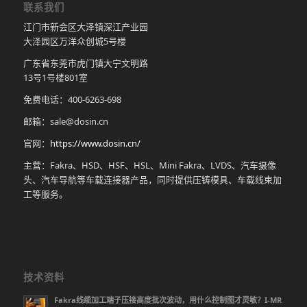
联系我们
江门市新会区大泽镇深江产业园
大泽园区万洋众创城5号楼
广东省东莞市虎门镇大宁文明路
13号1号楼801室
免费电话：400-6263-698
邮箱：sale@dosin.cn
官网：
https://www.dosin.cn/
主营：Fakra、HSD、HSF、HSL、Mini Fakra、LVDS、汽车摄像
头、汽车导航等车载连接器产品，同时提供压铸模具、车载线束加
工等服务。
技术资料
Fakra线缆加工端子压接高度批次波动，用什么控制图才灵敏？I-MR