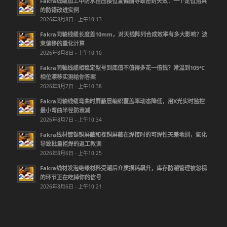
Fakra线缆加工中防水栓压接位置偏前导致密封失效：一个定位治具
的防错改进实例
2026年8月8日 - 上午10:13
Fakra同轴线缆长度差10mm，对天线阵列合成效率有多大影响？波
束偏移的量化计算
2026年8月8日 - 上午10:10
Fakra同轴线缆相稳定型号到底值不值得多花一倍钱？常温到105℃
相位漂移实测给你答案
2026年8月7日 - 上午10:38
Fakra同轴线缆弯曲时屏蔽层编织覆盖率动态降低，用X光实时监控
最小弯曲半径防衰减
2026年8月7日 - 上午10:34
Fakra线材镀锡铜屏蔽和裸铜屏蔽在焊接时的可焊性天差地别，氧化
导致批量拒焊的返工教训
2026年8月6日 - 上午10:25
Fakra线材发泡绝缘材料受潮后介质损耗飙升，库存防潮管理被忽视
的环节正在吃掉你的信号
2026年8月6日 - 上午10:21