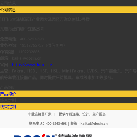
公司信息
公司信息
江门市大泽镇深江产业园大泽园区万洋众创城5号楼
东莞市虎门镇宁江路25号
免费电话
：400-6263-698
业务咨询
：18518765758（微信同号）
QQ客服
：1102292886
邮箱
：kaikai@dosin.cn
官网
：
https://www.dosin.cn/
主营：Fakra、HSD、HSF、HSL、Mini Fakra、LVDS、汽车摄像头、汽车导
航等车载连接器产品，同时提供压铸模具、车载线束加工等服务。
产品询价
产品询价
线束定制
线束定制
车载连接器厂家
提供车载连接、设计、生产服务
联系电话：400-6263-698 | 邮箱：
kaikai@dosin.cn