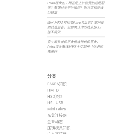
Fakra线束加工标签贴上护套受热翘起脱
落？整捆线束无法追溯？耐高温标签选
型避雷
Mini-FAKRA和标准Fakra怎么选？空间受
限就选前者，但要确认你的线束加工厂
能不能做
直头弯头差价不大但选错代价巨大，
Fakra接头布线时这3个空间尺寸你必须
先量好
分类
FAKRA知识
HMTD
HSD资料
HSL-USB
Mini Fakra
东莞连接器
企业动态
压铸模具知识