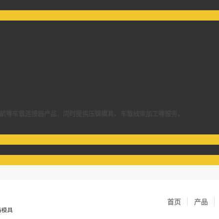
像头、汽车导航等车载连接器产品，同时提供压铸模具、车载线束加工等服务。
首页
产品