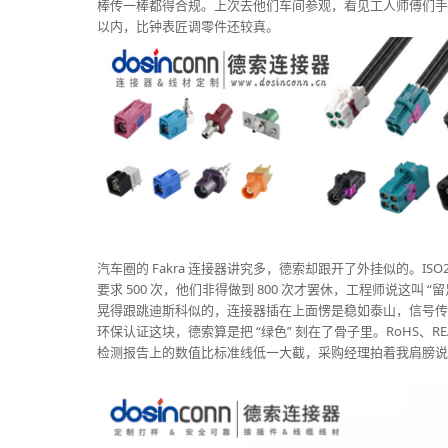
棒传一棒都得合规。上次去他们车间参观，看见工人师傅们手上
以内，比钟表匠调零件还较真。​
汽车圈的 Fakra 连接器讲究多，德索却跟开了外挂似的。IS
要求 500 次，他们非得做到 800 次才罢休，工程师说这叫 
晃得跟跳迪斯科似的，连接器插在上面愣是稳如泰山，信号传
环保认证这块，德索算是把 “绿色” 刻在了骨子里。RoHS
检测报告上的数值比标准线低一大截，采购经理拍着我肩膀说：