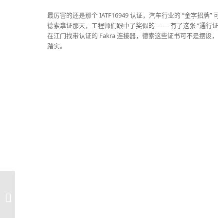
最厉害的还是那个 IATF16949 认证，汽车行业的 “金字
德索拿证那天，工程师们跟中了奖似的 —— 有了这张 “通行
在江门找带认证的 Fakra 连接器，德索这些证书可不是摆
踏实。​
江门Fakra连接器工厂哪
家好