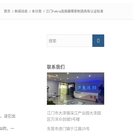
：
首页
/
新闻动态
/
未分类
/
江门Fakra连接器哪家制造商有认证标准
联系我们
江门市大泽镇深江产业园大泽园
”，没它出
区万洋众创城5号楼
赛似的，一
东莞市虎门镇宁江路25号