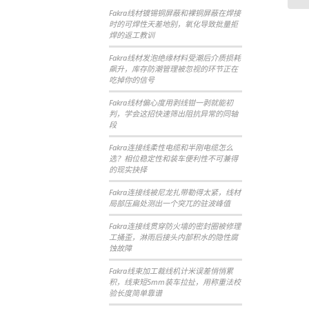
Fakra线材镀锡铜屏蔽和裸铜屏蔽在焊接
时的可焊性天差地别，氧化导致批量拒
焊的返工教训
Fakra线材发泡绝缘材料受潮后介质损耗
飙升，库存防潮管理被忽视的环节正在
吃掉你的信号
Fakra线材偏心度用剥线钳一剥就能初
判，学会这招快速筛出阻抗异常的同轴
段
Fakra连接线柔性电缆和半刚电缆怎么
选？相位稳定性和装车便利性不可兼得
的现实抉择
Fakra连接线被尼龙扎带勒得太紧，线材
局部压扁处测出一个突兀的驻波峰值
Fakra连接线贯穿防火墙的密封圈被修理
工捅歪，淋雨后接头内部积水的隐性腐
蚀故障
Fakra线束加工裁线机计米误差悄悄累
积，线束短5mm装车拉扯，用称重法校
验长度简单靠谱