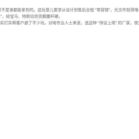
招牌” 可不是谁都能拿到的。这玩意儿要求从设计到售后全程 “零容错”，光文件就得
证”，给宝马、特斯拉供货都腰杆硬。​
设，实打实帮客户避了不少坑。对咱专业人士来说，选这种 “持证上岗” 的厂家，