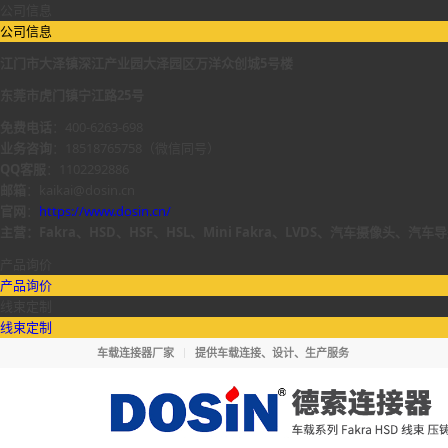
公司信息
公司信息
江门市大泽镇深江产业园大泽园区万洋众创城5号楼
东莞市虎门镇宁江路25号
免费电话
：400-6263-698
业务咨询
：18518765758（微信同号）
QQ客服
：1102292886
邮箱
：kaikai@dosin.cn
官网
：
https://www.dosin.cn/
主营：Fakra、HSD、HSF、HSL、Mini Fakra、LVDS、汽车摄
产品询价
产品询价
线束定制
线束定制
车载连接器厂家
提供车载连接、设计、生产服务