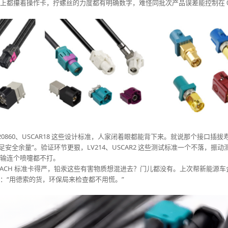
都攥着操作卡，拧螺丝的力度都有明确数字，难怪同批次产品误差能控制在 0.
O20860、USCAR18 这些设计标准，人家闭着眼都能背下来。就说那个接口插
“留足安全余量”。验证环节更狠，LV214、USCAR2 这些测试标准一个不落，振
输连个喷嚏都不打。​
、REACH 标准卡得严，铅汞这些有害物质想混进去？门儿都没有。上次帮新能源
“用德索的货，环保局来检查都不用慌。”​