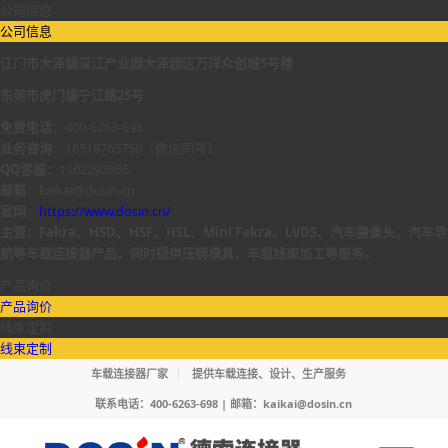
公司信息
公司信息
江门市大泽镇深江产业园大泽园区万洋众创城5号楼
东莞市虎门镇宁江路25号
免费电话
：400-6263-698
业务咨询
：18518765758（微信同号）
QQ客服
：1102292886
邮箱
：kaikai@dosin.cn
官网
：
https://www.dosin.cn/
主营：Fakra、HSD、HSF、HSL、Mini Fakra、LVDS、汽车摄像头、汽车导
航等车载连接器产品，同时提供压铸模具、车载线束加工等服务。
产品询价
产品询价
线束定制
线束定制
车载连接器厂家
提供车载连接、设计、生产服务
联系电话：400-6263-698 | 邮箱：
kaikai@dosin.cn