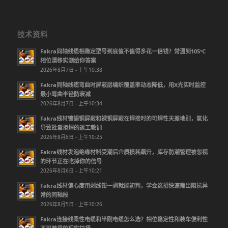
技术资料
Fakra同轴线缆相稳定型号到底值不值得多花一倍钱？常温到105℃
相位漂移实测给你答案
2026年8月7日 - 上午10:38
Fakra同轴线缆弯曲时屏蔽层编织覆盖率动态降低，用X光实时监控
最小弯曲半径防衰减
2026年8月7日 - 上午10:34
Fakra线材镀锡铜屏蔽和裸铜屏蔽在焊接时的可焊性天差地别，氧化
导致批量拒焊的返工教训
2026年8月6日 - 上午10:25
Fakra线材发泡绝缘材料受潮后介质损耗飙升，库存防潮管理被忽视
的环节正在吃掉你的信号
2026年8月6日 - 上午10:21
Fakra线材偏心度用剥线钳一剥就能初判，学会这招快速筛出阻抗异
常的同轴段
2026年8月5日 - 上午10:26
Fakra连接线柔性电缆和半刚电缆怎么选？相位稳定性和装车便利性