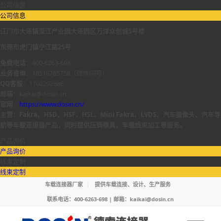
公司信息
公司信息
江门市大泽镇深江产业园大泽园区万洋众创城5号楼
东莞市虎门镇宁江路25号
免费电话
：400-6263-698
业务咨询
：18518765758（微信同号）
QQ客服
：1102292886
邮箱
：kaikai@dosin.cn
官网
：
https://www.dosin.cn/
主营：Fakra、HSD、HSF、HSL、Mini Fakra、LVDS、汽车摄像头、汽车导
航等车载连接器产品，同时提供压铸模具、车载线束加工等服务。
产品询价
产品询价
线束定制
线束定制
车载连接器厂家
提供车载连接、设计、生产服务
联系电话：400-6263-698 | 邮箱：
kaikai@dosin.cn