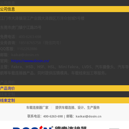
公司信息
公司信息
江门市大泽镇深江产业园大泽园区万洋众创城5号楼
东莞市虎门镇宁江路25号
免费电话
：400-6263-698
业务咨询
：18518765758（微信同号）
QQ客服
：1102292886
邮箱
：kaikai@dosin.cn
官网
：
https://www.dosin.cn/
主营：Fakra、HSD、HSF、HSL、Mini Fakra、LVDS、汽车摄像头、汽车导
航等车载连接器产品，同时提供压铸模具、车载线束加工等服务。
产品询价
产品询价
线束定制
线束定制
车载连接器厂家
提供车载连接、设计、生产服务
联系电话：400-6263-698 | 邮箱：
kaikai@dosin.cn