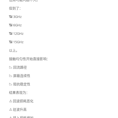
但到了：
📶 3GHz
📶 6GHz
📶 12GHz
📶 15GHz
以上。
接触均匀性开始直接影响：
📉 回流路径
📉 屏蔽连续性
📉 阻抗稳定性
结果表现为：
⚠️ 回波损耗恶化
⚠️ 驻波升高
⚠️ 插入损耗增加