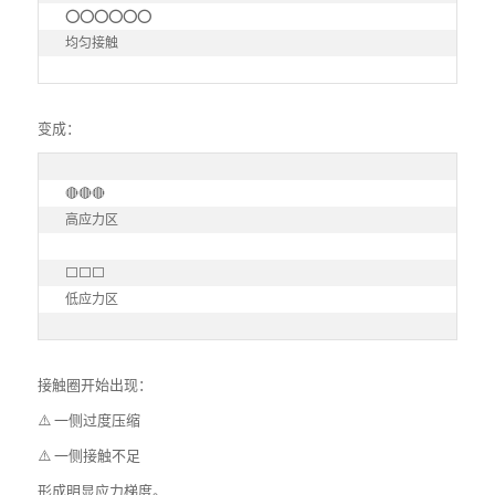
⭕⭕⭕⭕⭕⭕

均匀接触
变成：
🔴🔴🔴

高应力区

⬜⬜⬜

低应力区
接触圈开始出现：
⚠️ 一侧过度压缩
⚠️ 一侧接触不足
形成明显应力梯度。