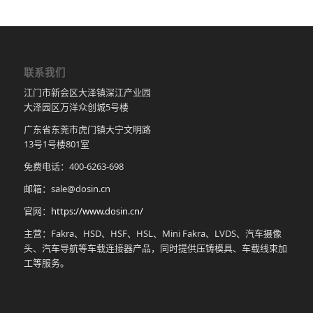
联系我们
江门市新会区大泽镇深江产业园
大泽园区万洋众创城5号楼
广东省东莞市虎门镇大宁文明路
13号1号楼801室
免费电话：400-6263-698
邮箱：sale@dosin.cn
官网：
https://www.dosin.cn/
主营：Fakra、HSD、HSF、HSL、Mini Fakra、LVDS、汽车摄像
头、汽车导航等车载连接器产品，同时提供压铸模具、车载线束加
工等服务。