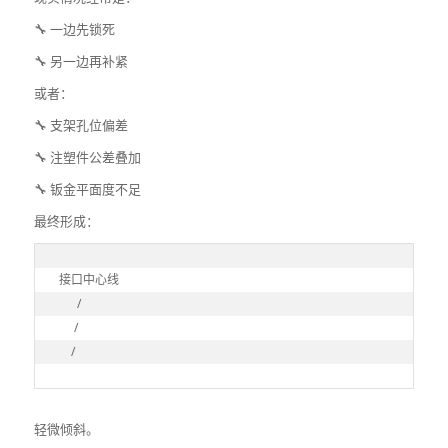
🔧 一边先锁死
🔧 另一边再补紧
或者：
🔧 支架孔位偏差
🔧 注塑件公差叠加
🔧 钣金平面度不足
最终形成：
接口中心线

      /

     /

    /
轻微倾斜。