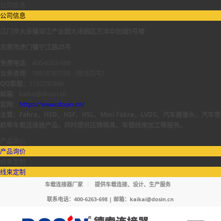
公司信息
公司信息
江门市大泽镇深江产业园大泽园区万洋众创城5号楼
东莞市虎门镇宁江路25号
免费电话
：400-6263-698
业务咨询
：18518765758（微信同号）
QQ客服
：1102292886
邮箱
：kaikai@dosin.cn
官网
：
https://www.dosin.cn/
主营：Fakra、HSD、HSF、HSL、Mini Fakra、LVDS、汽车摄像头、汽车导
航等车载连接器产品，同时提供压铸模具、车载线束加工等服务。
产品询价
产品询价
线束定制
线束定制
车载连接器厂家
提供车载连接、设计、生产服务
联系电话：400-6263-698 | 邮箱：
kaikai@dosin.cn