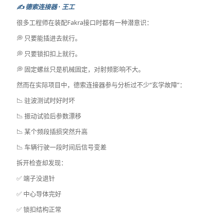
✍️ 德索连接器 · 王工
很多工程师在装配Fakra接口时都有一种潜意识：
💭 只要能插进去就行。
💭 只要锁扣扣上就行。
💭 固定螺丝只是机械固定，对射频影响不大。
然而在实际项目中，德索连接器参与分析过不少“玄学故障”：
📉 驻波测试时好时坏
📉 振动试验后参数漂移
📉 某个频段插损突然升高
📉 车辆行驶一段时间后信号变差
拆开检查却发现：
✅ 端子没退针
✅ 中心导体完好
✅ 锁扣结构正常