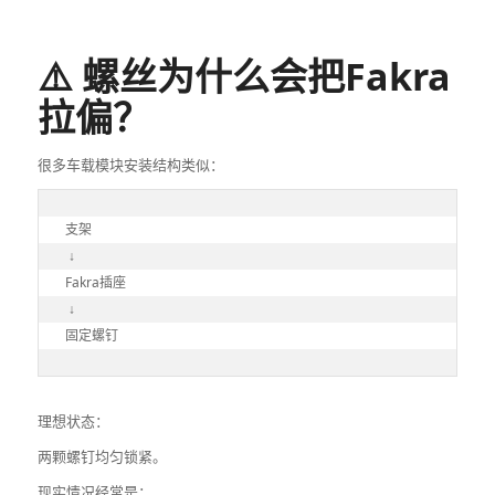
⚠️ 螺丝为什么会把Fakra
拉偏？
很多车载模块安装结构类似：
支架

 ↓

Fakra插座

 ↓

固定螺钉
理想状态：
两颗螺钉均匀锁紧。
现实情况经常是：