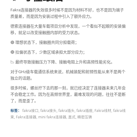
Fakra连接器的失效很多时候不是因为材料不好，也不是因为端子
质量差，而是因为安装过程中引入了额外应力。
德索连接器在大量车载项目分析中发现，一个看似不起眼的安装偏
移，就足以改变接触圈内部的受力状态。
🟢 理想状态下，接触圈共同分担载荷；
🔴 拉偏状态下，少数区域承担大部分应力；
📉 最终导致接触压力下降、接触电阻上升和高频性能劣化。
对于GHz级车载通信系统来说，机械装配和射频性能从来不是两个
独立的话题。
很多时候，螺丝拧下去的那一刻，就已经决定了连接器未来几年会
不会稳定工作。因为在高频世界里，最难发现的问题，往往不是断
了，而是歪了。
标签：
fakra接口
,
fakra接头
,
fakra插头
,
fakra插座
,
Fakra线材
,
fakra线
束
,
Fakra连接器
,
mini fakra连接器
,
直式
,
精密压铸