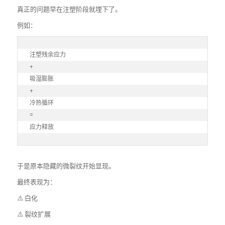
真正的问题早在注塑阶段就埋下了。
例如：
注塑残余应力

+

吸湿膨胀

+

冷热循环

=

应力释放
于是原本隐藏的微裂纹开始显现。
最终表现为：
⚠️ 白化
⚠️ 裂纹扩展