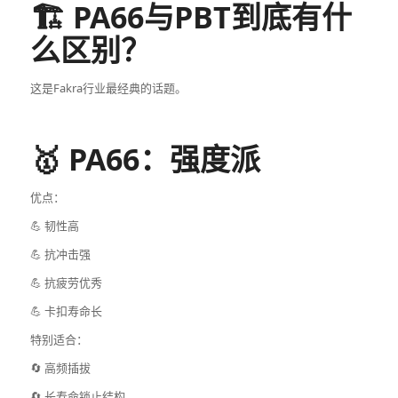
🏗️ PA66与PBT到底有什
么区别？
这是Fakra行业最经典的话题。
🥇 PA66：强度派
优点：
💪 韧性高
💪 抗冲击强
💪 抗疲劳优秀
💪 卡扣寿命长
特别适合：
🔄 高频插拔
🔄 长寿命锁止结构