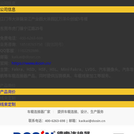
公司信息
公司信息
江门市大泽镇深江产业园大泽园区万洋众创城5号楼
东莞市虎门镇宁江路25号
免费电话
：400-6263-698
业务咨询
：18518765758（微信同号）
QQ客服
：1102292886
邮箱
：kaikai@dosin.cn
官网
：
https://www.dosin.cn/
主营：Fakra、HSD、HSF、HSL、Mini Fakra、LVDS、汽车摄像头、汽车导
航等车载连接器产品，同时提供压铸模具、车载线束加工等服务。
产品询价
产品询价
线束定制
线束定制
车载连接器厂家
提供车载连接、设计、生产服务
联系电话：400-6263-698 | 邮箱：
kaikai@dosin.cn