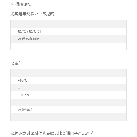
📳 持续振动
尤其是车规验证中常见的：
85℃ / 85%RH

高温高湿循环
或者：
-40℃

↓

+105℃

↓

反复循环
这种环境对塑料件的考验远比普通电子产品严苛。