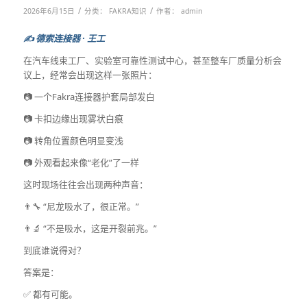
/
/
2026年6月15日
分类：
FAKRA知识
作者：
admin
✍️ 德索连接器 · 王工
在汽车线束工厂、实验室可靠性测试中心，甚至整车厂质量分析会
议上，经常会出现这样一张照片：
📷 一个Fakra连接器护套局部发白
📷 卡扣边缘出现雾状白痕
📷 转角位置颜色明显变浅
📷 外观看起来像“老化”了一样
这时现场往往会出现两种声音：
👨‍🔧 “尼龙吸水了，很正常。”
👨‍🔬 “不是吸水，这是开裂前兆。”
到底谁说得对？
答案是：
✅ 都有可能。