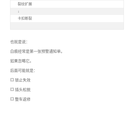
裂纹扩展

↓

卡扣断裂
也就是说：
白痕经常是第一张预警通知单。
如果忽略它。
后面可能就是：
💥 锁止失效
💥 插头松脱
💥 整车返修