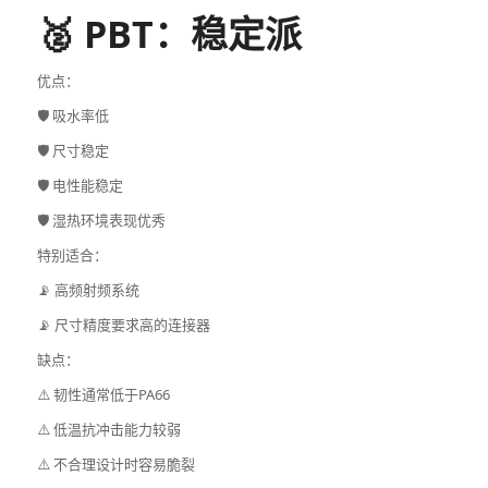
🥈 PBT：稳定派
优点：
🛡️ 吸水率低
🛡️ 尺寸稳定
🛡️ 电性能稳定
🛡️ 湿热环境表现优秀
特别适合：
📡 高频射频系统
📡 尺寸精度要求高的连接器
缺点：
⚠️ 韧性通常低于PA66
⚠️ 低温抗冲击能力较弱
⚠️ 不合理设计时容易脆裂