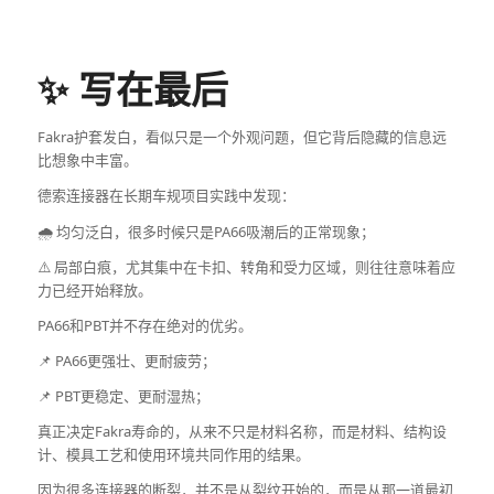
✨ 写在最后
Fakra护套发白，看似只是一个外观问题，但它背后隐藏的信息远
比想象中丰富。
德索连接器在长期车规项目实践中发现：
🌧️ 均匀泛白，很多时候只是PA66吸潮后的正常现象；
⚠️ 局部白痕，尤其集中在卡扣、转角和受力区域，则往往意味着应
力已经开始释放。
PA66和PBT并不存在绝对的优劣。
📌 PA66更强壮、更耐疲劳；
📌 PBT更稳定、更耐湿热；
真正决定Fakra寿命的，从来不只是材料名称，而是材料、结构设
计、模具工艺和使用环境共同作用的结果。
因为很多连接器的断裂，并不是从裂纹开始的，而是从那一道最初