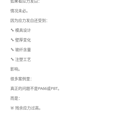
如果看应力发白：
情况未必。
因为应力发白还受到：
🔧 模具设计
🔧 壁厚变化
🔧 玻纤含量
🔧 注塑工艺
影响。
很多案例里：
真正的问题不是PA66或PBT。
而是：
🚨 残余应力过高。