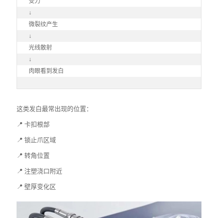
受力

↓

微裂纹产生

↓

光线散射

↓

肉眼看到发白
这类发白最常出现的位置：
📍 卡扣根部
📍 锁止爪区域
📍 转角位置
📍 注塑浇口附近
📍 壁厚变化区