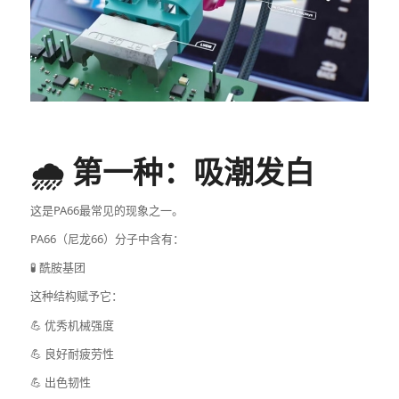
🌧️ 第一种：吸潮发白
这是PA66最常见的现象之一。
PA66（尼龙66）分子中含有：
🧪 酰胺基团
这种结构赋予它：
💪 优秀机械强度
💪 良好耐疲劳性
💪 出色韧性