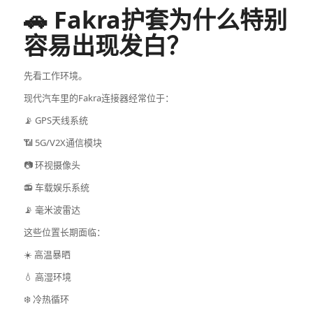
🚗 Fakra护套为什么特别
容易出现发白？
先看工作环境。
现代汽车里的Fakra连接器经常位于：
📡 GPS天线系统
📶 5G/V2X通信模块
📷 环视摄像头
📻 车载娱乐系统
📡 毫米波雷达
这些位置长期面临：
☀️ 高温暴晒
💧 高湿环境
❄️ 冷热循环