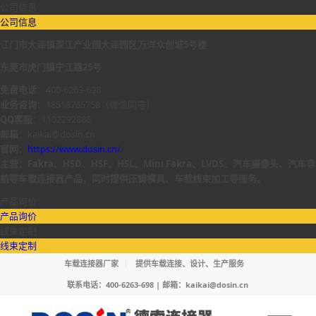
公司信息
公司信息
江门市大泽镇深江产业园大泽园区万洋众创城5号楼
东莞市虎门镇宁江路25号
免费电话
：400-6263-698
业务咨询
：18518765758（微信同号）
QQ客服
：1102292886
邮箱
：kaikai@dosin.cn
官网
：
https://www.dosin.cn/
主营：Fakra、HSD、HSF、HSL、Mini Fakra、LVDS、汽车摄像头、汽车导
航等车载连接器产品，同时提供压铸模具、车载线束加工等服务。
产品询价
产品询价
线束定制
线束定制
车载连接器厂家
提供车载连接、设计、生产服务
联系电话：400-6263-698 | 邮箱：
kaikai@dosin.cn