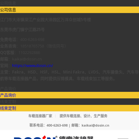
公司信息
公司信息
江门市大泽镇深江产业园大泽园区万洋众创城5号楼
东莞市虎门镇宁江路25号
免费电话
：400-6263-698
业务咨询
：18518765758（微信同号）
QQ客服
：1102292886
邮箱
：kaikai@dosin.cn
官网
：
https://www.dosin.cn/
主营：Fakra、HSD、HSF、HSL、Mini Fakra、LVDS、汽车摄像头、汽车导
航等车载连接器产品，同时提供压铸模具、车载线束加工等服务。
产品询价
产品询价
线束定制
线束定制
车载连接器厂家
提供车载连接、设计、生产服务
联系电话：400-6263-698 | 邮箱：
kaikai@dosin.cn