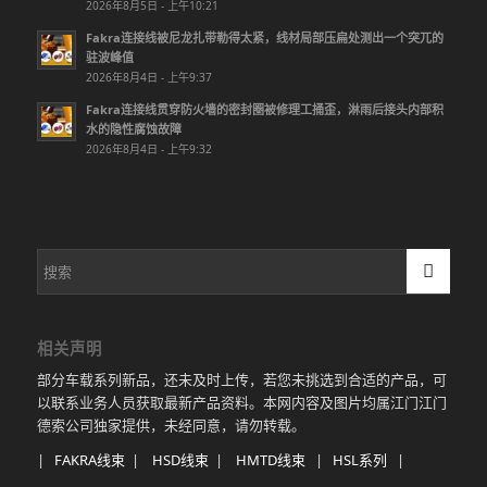
2026年8月5日 - 上午10:21
Fakra连接线被尼龙扎带勒得太紧，线材局部压扁处测出一个突兀的
驻波峰值
2026年8月4日 - 上午9:37
Fakra连接线贯穿防火墙的密封圈被修理工捅歪，淋雨后接头内部积
水的隐性腐蚀故障
2026年8月4日 - 上午9:32
相关声明
部分车载系列新品，还未及时上传，若您未挑选到合适的产品，可
以联系业务人员获取最新产品资料。本网内容及图片均属江门江门
德索公司独家提供，未经同意，请勿转载。
|
FAKRA线束
|
HSD线束
|
HMTD线束
|
HSL系列
|