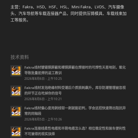
主营：Fakra、HSD、HSF、HSL、Mini Fakra、LVDS、汽车摄像
头、汽车导航等车载连接器产品，同时提供压铸模具、车载线束加
工等服务。
技术资料
Fakra线材镀锡铜屏蔽和裸铜屏蔽在焊接时的可焊性天差地别，氧化
导致批量拒焊的返工教训
2026年8月6日 - 上午10:25
Fakra线材发泡绝缘材料受潮后介质损耗飙升，库存防潮管理被忽视
的环节正在吃掉你的信号
2026年8月6日 - 上午10:21
Fakra线材偏心度用剥线钳一剥就能初判，学会这招快速筛出阻抗异
常的同轴段
2026年8月5日 - 上午10:26
Fakra连接线柔性电缆和半刚电缆怎么选？相位稳定性和装车便利性
不可兼得的现实抉择